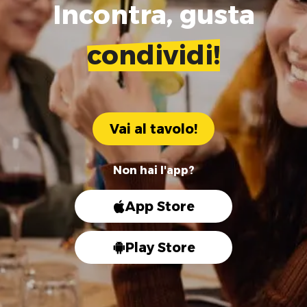
Incontra, gusta
condividi!
Vai al tavolo!
Non hai l'app?
App Store
Play Store