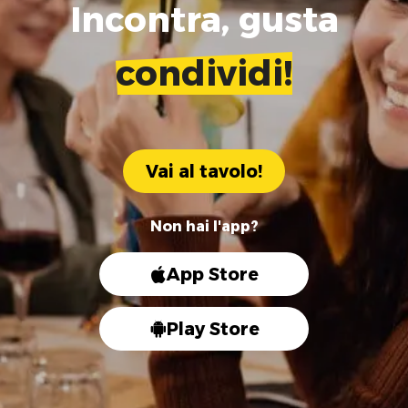
Incontra, gusta
condividi!
Vai al tavolo!
Non hai l'app?
App Store
Play Store