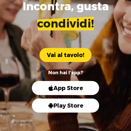
Incontra, gusta
condividi!
Vai al tavolo!
Non hai l'app?
App Store
Play Store