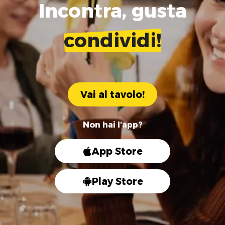
Incontra, gusta
condividi!
Vai al tavolo!
Non hai l'app?
App Store
Play Store