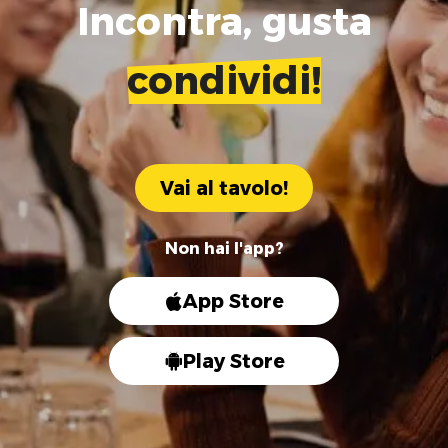
Incontra, gusta
condividi!
Vai al tavolo!
Non hai l'app?
App Store
Play Store