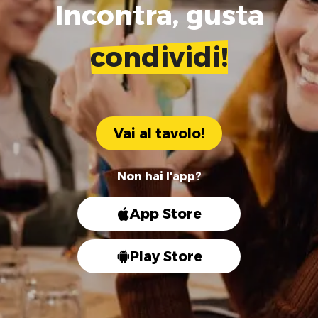
Incontra, gusta
condividi!
Vai al tavolo!
Non hai l'app?
App Store
Play Store