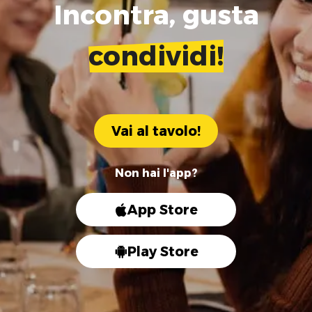
Incontra, gusta
condividi!
Vai al tavolo!
Non hai l'app?
App Store
Play Store