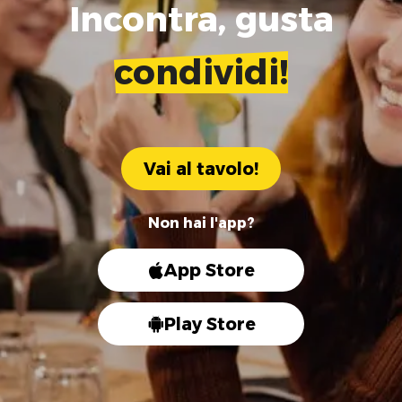
Incontra, gusta
condividi!
Vai al tavolo!
Non hai l'app?
App Store
Play Store