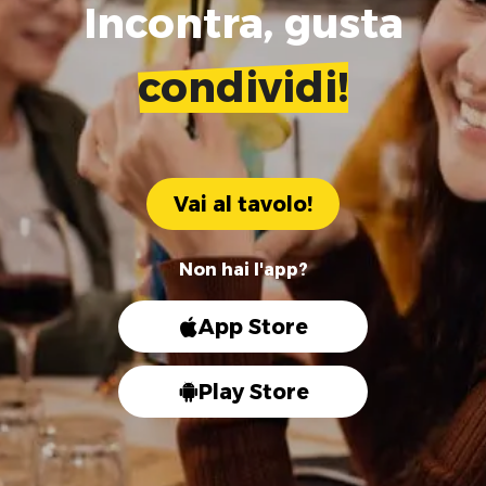
Incontra, gusta
condividi!
Vai al tavolo!
Non hai l'app?
App Store
Play Store