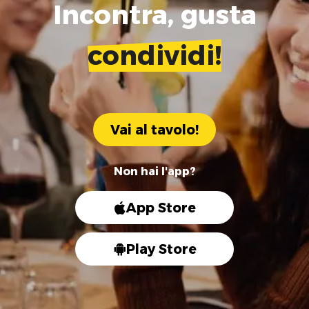
Incontra, gusta
condividi!
Vai al tavolo!
Non hai l'app?
App Store
Play Store