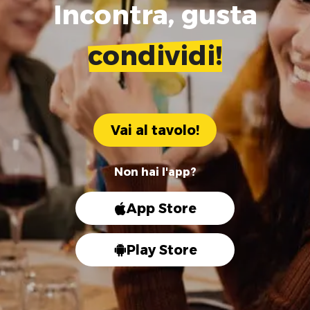
Incontra, gusta
condividi!
Vai al tavolo!
Non hai l'app?
App Store
Play Store