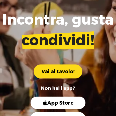
Incontra, gusta
condividi!
Vai al tavolo!
Non hai l'app?
App Store