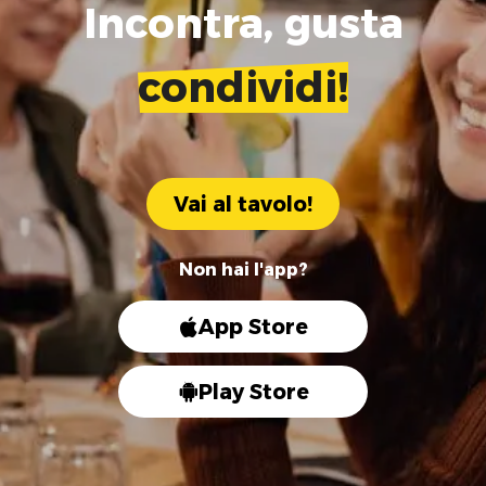
Incontra, gusta
condividi!
Vai al tavolo!
Non hai l'app?
App Store
Play Store