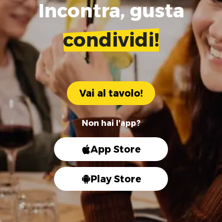
Incontra, gusta
condividi!
Vai al tavolo!
Non hai l'app?
App Store
Play Store