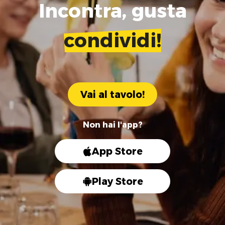
Incontra, gusta
condividi!
Vai al tavolo!
Non hai l'app?
App Store
Play Store