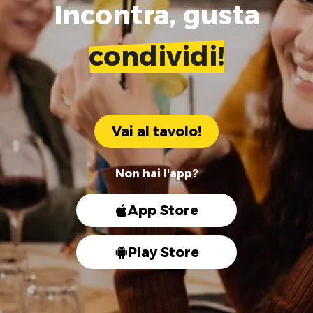
Incontra, gusta
condividi!
Vai al tavolo!
Non hai l'app?
App Store
Play Store