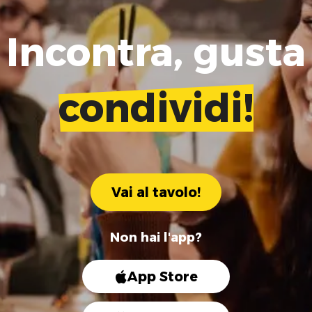
Incontra, gusta
condividi!
Vai al tavolo!
Non hai l'app?
App Store