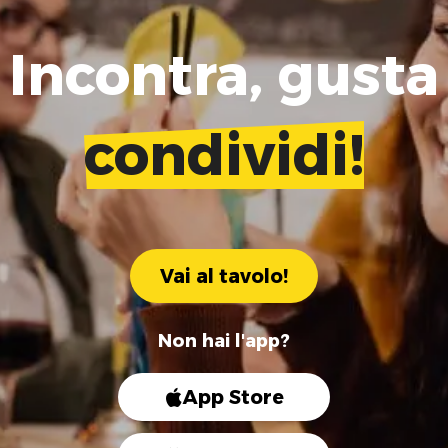
Incontra, gusta
condividi!
Vai al tavolo!
Non hai l'app?
App Store