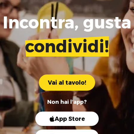
Incontra, gusta
condividi!
Vai al tavolo!
Non hai l'app?
App Store