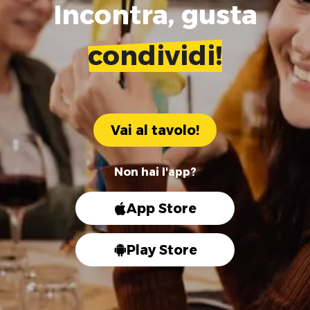
Incontra, gusta
condividi!
Vai al tavolo!
Non hai l'app?
App Store
Play Store