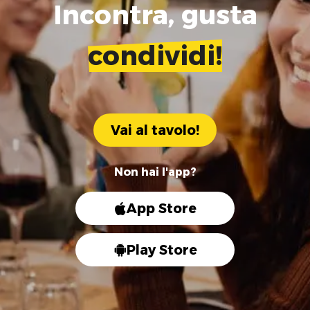
Incontra, gusta
condividi!
Vai al tavolo!
Non hai l'app?
App Store
Play Store