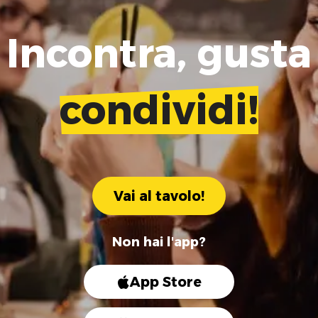
Incontra, gusta
condividi!
Vai al tavolo!
Non hai l'app?
App Store