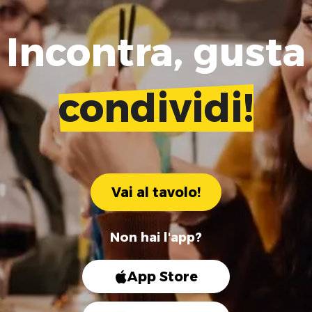
Incontra, gusta
condividi!
Vai al tavolo!
Non hai l'app?
App Store