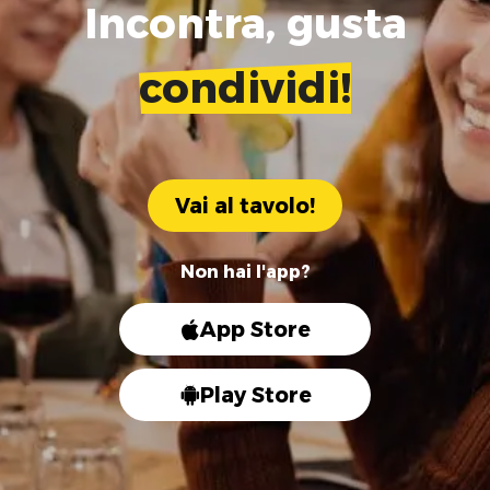
Incontra, gusta
condividi!
Vai al tavolo!
Non hai l'app?
App Store
Play Store