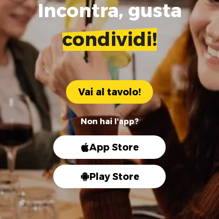
Incontra, gusta
condividi!
Vai al tavolo!
Non hai l'app?
App Store
Play Store