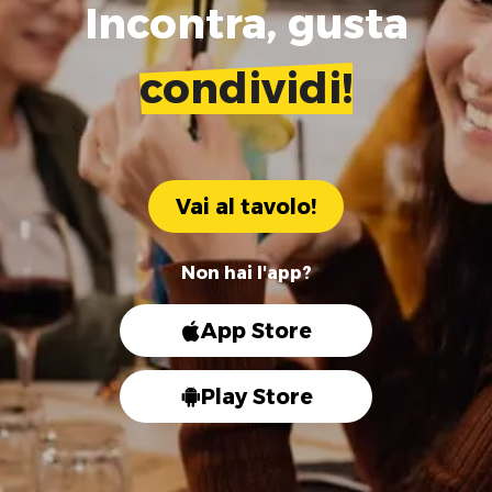
Incontra, gusta
condividi!
Vai al tavolo!
Non hai l'app?
App Store
Play Store