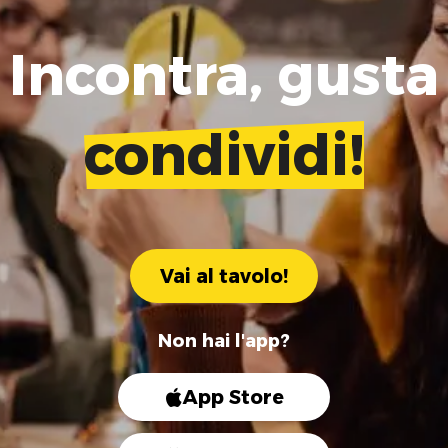
Incontra, gusta
condividi!
Vai al tavolo!
Non hai l'app?
App Store