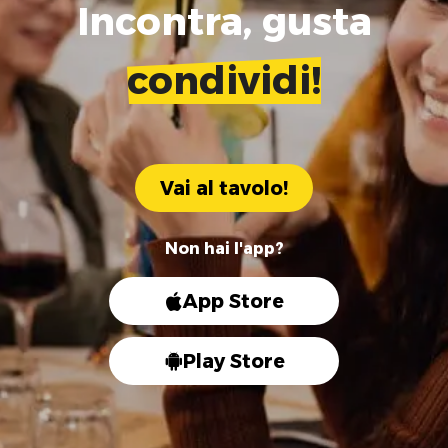
Incontra, gusta
condividi!
Vai al tavolo!
Non hai l'app?
App Store
Play Store