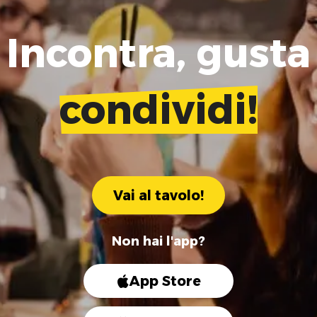
Incontra, gusta
condividi!
Vai al tavolo!
Non hai l'app?
App Store