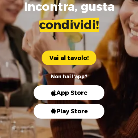
Incontra, gusta
condividi!
Vai al tavolo!
Non hai l'app?
App Store
Play Store