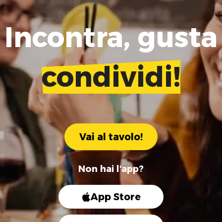
Incontra, gusta
condividi!
Vai al tavolo!
Non hai l'app?
App Store