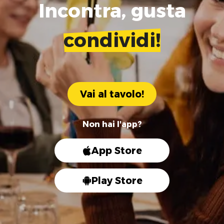
Incontra, gusta
condividi!
Vai al tavolo!
Non hai l'app?
App Store
Play Store