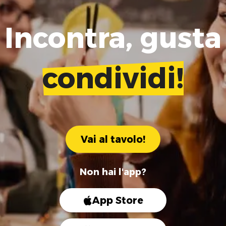
Incontra, gusta
condividi!
Vai al tavolo!
Non hai l'app?
App Store