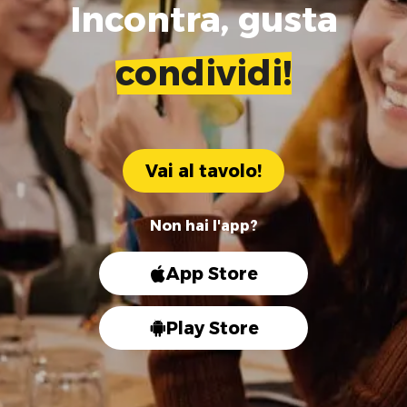
Incontra, gusta
condividi!
Vai al tavolo!
Non hai l'app?
App Store
Play Store