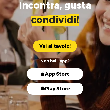
Incontra, gusta
condividi!
Vai al tavolo!
Non hai l'app?
App Store
Play Store