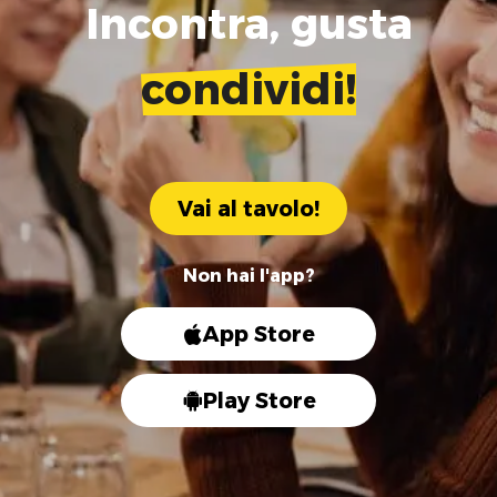
Incontra, gusta
condividi!
Vai al tavolo!
Non hai l'app?
App Store
Play Store