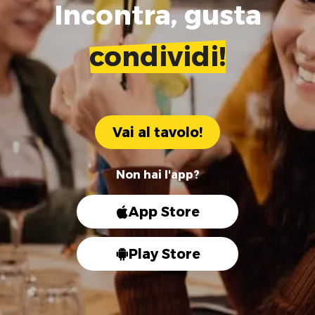
Incontra, gusta
condividi!
Vai al tavolo!
Non hai l'app?
App Store
Play Store