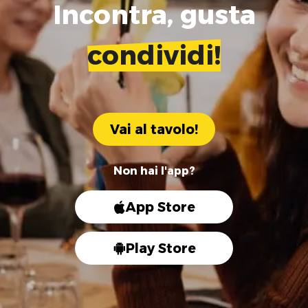
Incontra, gusta
condividi!
Vai al tavolo!
Non hai l'app?
App Store
Play Store