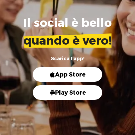
Il social è bello
quando è vero!
Scarica l'app!
App Store
Play Store